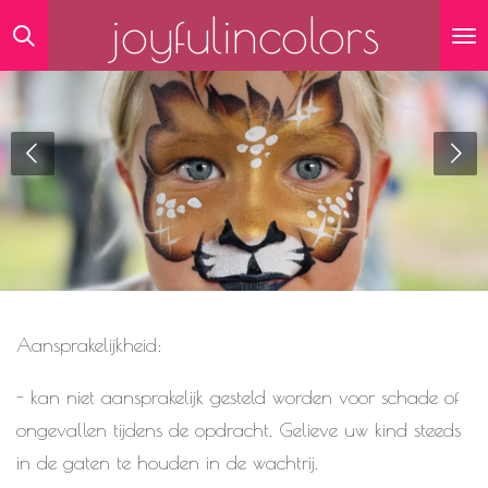
joyfulincolors
Ga
direct
naar
de
hoofdinhoud
Aansprakelijkheid:
- kan niet aansprakelijk gesteld worden voor schade of
ongevallen tijdens de opdracht. Gelieve uw kind steeds
in de gaten te houden in de wachtrij.